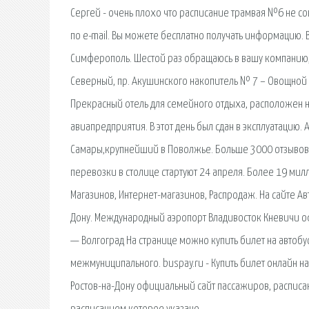
Сергей - очень плохо что расписание трамвая №6 не со
по e-mail. Вы можете бесплатно получать информацию. 
Симферополь. Шестой раз обращаюсь в вашу компанию, К
Северный, пр. Акушинского накопитель № 7 – Овощной р
Прекрасный отель для семейного отдыха, расположен 
авиапредприятия. В этот день был сдан в эксплуатацию. 
Самары,крупнейший в Поволжье. Больше 3000 отзывов 
перевозки в столице стартуют 24 апреля. Более 19 ми
Магазинов, Интернет-магазинов, Распродаж. На сайте Ав
Дону. Международный аэропорт Владивосток Кневичи оф
— Волгоград На странице можно купить билет на автоб
межмуниципального. buspay.ru - Купить билет онлайн н
Ростов-на-Дону официальный сайт пассажиров, расписан