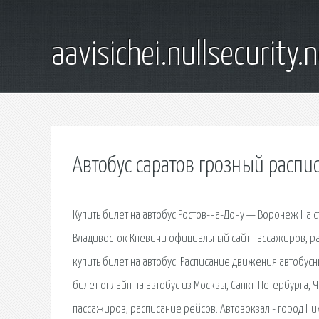
aavisichei.nullsecurity.
Автобус саратов грозный распи
Купить билет на автобус Ростов-на-Дону — Воронеж На 
Владивосток Кневичи официальный сайт пассажиров, рас
купить билет на автобус. Расписание движения автобус
билет онлайн на автобус из Москвы, Санкт-Петербурга,
пассажиров, расписание рейсов. Автовокзал - город Ни