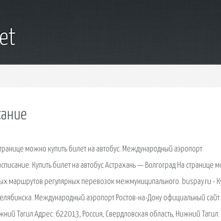
net
сание
странице можно купить билет на автобус. Международный аэропорт
писание. Купить билет на автобус Астрахань — Волгоград На странице 
ных маршрутов регулярных перевозок межмуниципального. buspay.ru - К
 Челябинска. Международный аэропорт Ростов-на-Дону официальный сайт
жний Тагил Адрес: 622013, Россия, Свердловская область, Нижний Тагил.