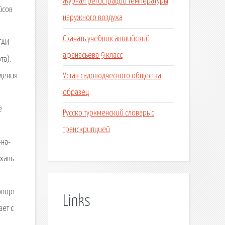
Журнал регистрации температуры
йсов
наружного воздуха
Скачать учебник английский
ГАИ
афанасьева 9 класс
та).
Устав садоводческого общества
ждения
образец
е
Русско туркменский словарь с
транскрипцией
-на-
ахань
опорт
Links
ает с