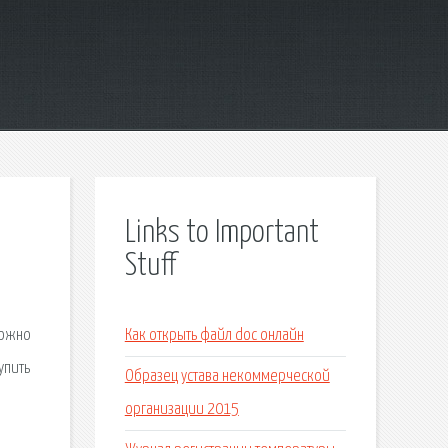
Links to Important
Stuff
можно
Как открыть файл doc онлайн
упить
Образец устава некоммерческой
организации 2015