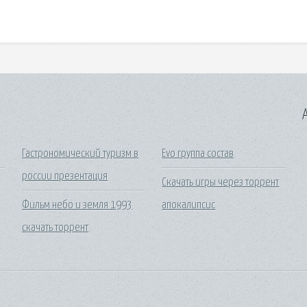
A
Гастрономический туризм в
Evo группа состав
россии презентация
Скачать игры через торрент
Фильм небо и земля 1993
апокалипсис
скачать торрент