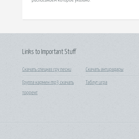
расписанием которое указано.
Links to Important Stuff
Скачать спецназ гру песни
Скачать антирадары
Группа кармен mp3 скачать
Таблут игра
торрент