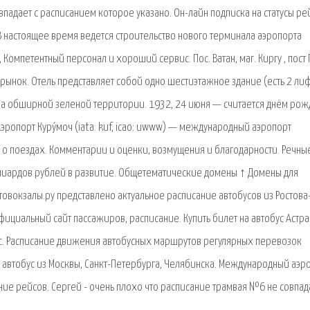
впадает с расписанием которое указано. Он-лайн подписка на статусы ре
В настоящее время ведется строительство нового терминала аэропорта
омпетентный персонал и хороший сервис. Пос. Ватан, маг. Киргу , пост 
ынок. Отель представляет собой одно шестиэтажное здание (есть 2 лиф
на обширной зеленой территории. 1932, 24 июня — считается днём ро
Аэропорт Куру́моч (iata: kuf, icao: uwww) — международный аэропорт
о поездах. Комментарии и оценки, возмущения и благодарности. Речны
ллиардов рублей в развитие. Общетематические домены ↑ Домены для
товокзалы.ру представлено актуальное расписание автобусов из Ростова
ициальный сайт пассажиров, расписание. Купить билет на автобус Астр
ус. Расписание движения автобусных маршрутов регулярных перевозок
а автобус из Москвы, Санкт-Петербурга, Челябинска. Международный аэр
ие рейсов. Сергей - очень плохо что расписание трамвая №6 не совпад