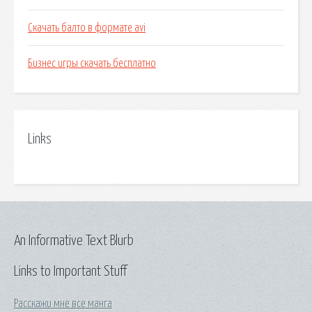
Скачать балто в формате avi
Бизнес игры скачать бесплатно
Links
An Informative Text Blurb
Links to Important Stuff
Расскажи мне все манга