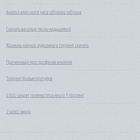
Анализ классного часа образец таблица
Скачать веселые песни кадышевой
Хроники нарнии аудиокнига торрент скачать
Презентація про професію вчителя
Торрент фильм прогулка
1001 секрет телемастера книга 3 торрент
2 класс книги