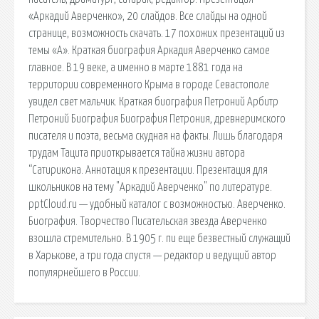
«Аркадий Аверченко», 20 слайдов. Все слайды на одной
странице, возможность скачать. 17 похожих презентаций из
темы «А». Краткая биография Аркадия Аверченко самое
главное. В 19 веке, а именно в марте 1881 года на
территории современного Крыма в городе Севастополе
увидел свет мальчик. Краткая биография Петроний Арбитр
Петроний Биография Биография Петрония, древнеримского
писателя и поэта, весьма скудная на факты. Лишь благодаря
трудам Тацита приоткрывается тайна жизни автора
“Сатирикона. Аннотация к презентации. Презентация для
школьников на тему "Аркадий Аверченко" по литературе.
pptCloud.ru — удобный каталог с возможностью. Аверченко.
Биография. Творчество Писательская звезда Аверченко
взошла стремительно. В 1905 г. пи еще безвестный служащий
в Харькове, а три года спустя — редактор и ведущий автор
популярнейшего в России.