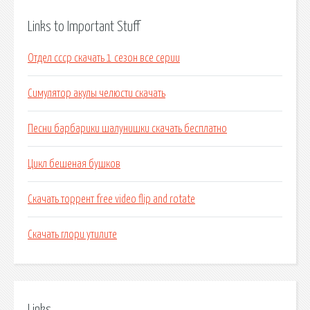
Links to Important Stuff
Отдел ссср скачать 1 сезон все серии
Симулятор акулы челюсти скачать
Песни барбарики шалунишки скачать бесплатно
Цикл бешеная бушков
Скачать торрент free video flip and rotate
Скачать глори утилите