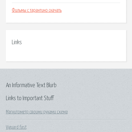
Фильмы с тарантино скачать
Links
An Informative Text Blurb
Links to Important Stuff
Магнитометр своими руками схема
Viguard fast