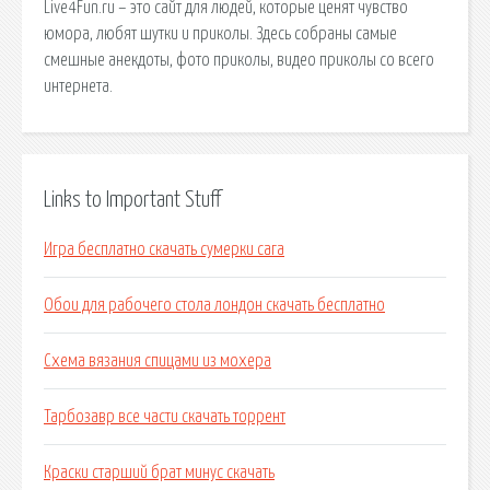
Live4Fun.ru – это сайт для людей, которые ценят чувство
юмора, любят шутки и приколы. Здесь собраны самые
смешные анекдоты, фото приколы, видео приколы со всего
интернета.
Links to Important Stuff
Игра бесплатно скачать сумерки сага
Обои для рабочего стола лондон скачать бесплатно
Схема вязания спицами из мохера
Тарбозавр все части скачать торрент
Краски старший брат минус скачать