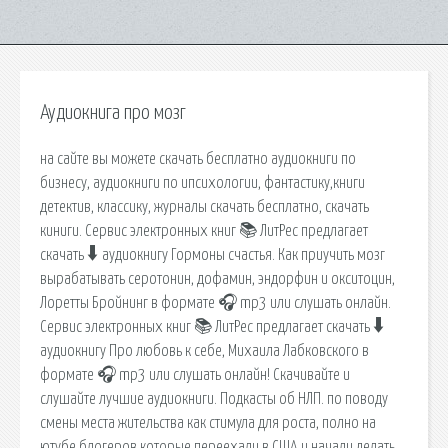
Аудиокнига про мозг
на сайте вы можете скачать бесплатно аудиокниги по
бизнесу, аудиокниги по ипсихологии, фантастику,книги
детектив, классику, журналы скачать бесплатно, скачать
киниги. Сервис электронных книг 📚 ЛитРес предлагает
скачать 🠳 аудиокнигу Гормоны счастья. Как приучить мозг
вырабатывать серотонин, дофамин, эндорфин и окситоцин,
Лоретты Бройнинг в формате 🎧 mp3 или слушать онлайн.
Сервис электронных книг 📚 ЛитРес предлагает скачать 🠳
аудиокнигу Про любовь к себе, Михаила Лабковского в
формате 🎧 mp3 или слушать онлайн! Скачивайте и
слушайте лучшие аудиокниги. Подкасты об НЛП. по поводу
смены места жительства как стимула для роста, полно на
ютубе блогеров которые переехали в США и начали делать