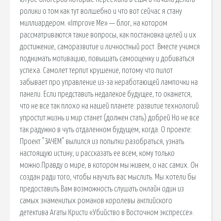
ролики о том как тут волшебно и что вот сейчас я стану
миллиардером. «Improve Me» — блог, на котором
рассматриваются такие вопросы, как постановка целей и их
достижение, саморазвитие и личностный рост. Вместе учимся
поднимать мотивацию, повышать самооценку и добиваться
успеха. Самолет терпит крушение, потому что пилот
забывает про управление из-за неработающей лампочки на
панели. Если представить недалекое будущее, то окажется,
что не все так плохо на нашей планете: развитие технологий
упростит жизнь и мир станет (должен стать) добрей Но не все
так радужно в чуть отдаленном будущем, когда. О проекте:
Проект "ЗАЧЕМ" вылился из попытки разобраться, узнать
настоящую истину, и рассказать ее всем, кому только
можно.Правду о мире, в котором мы живем, о нас самих. Он
создан ради того, чтобы научить вас мыслить. Мы хотели бы
предоставить Вам возможность слушать онлайн один из
самых знаменитых романов королевы английского
детектива Агаты Кристи «Убийство в Восточном экспрессе».