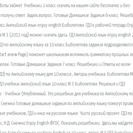
ты займет. Учебники 2 класс скачать на нашем сайте бесплатно и без
 получи ответ. Задать вопрос. Готовые Домашние Задания 6 класс. Решеб
сс Английский язык enjoy english Биболетова. ГДЗ к рабочей тетради En
М.З. (2013 год) можно скачать здесь. ГДЗ Английский язык enjoy english 
ГДЗ по английскому языку за 10 класс Биболетова задания подразделяются
tart anew Page) поможет школьникам вспомнить грамматику прошлых ле
лах. Готовые Домашние Задания 7 класс. Решебники и Ответы ко всем
 по Английскому языку для 10 класса , Авторы учебника: Биболетова М.
З учебник английский язык 10 класс М.З. Биболетова. Решения и ГДЗ
нс - Учебник (Углубленный. Это решебник для учебника по Английскому я
Н.Д. Снежко Готовые домашние задания по английскому языку помогут пров
ие учебников, ГДЗ и книг на русском языке. Чисто русский проект. ГДЗ по
с, Н.Д. Снежко Enjoy English ФГОС. Показать решебники. Здесь вы найдете 