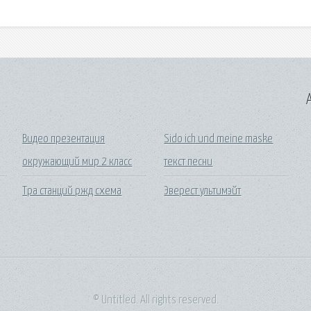
A
Видео презентация
Sido ich und meine maske
окружающий мир 2 класс
текст песни
Тра станций ржд схема
Эверест ультимэйт
© Untitled. All rights reserved.