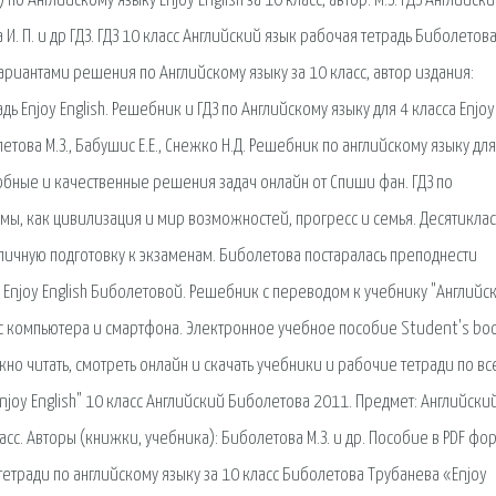
нглийскому языку Enjoy English за 10 класс, автор: М.З. ГДЗ Английски
на И. П. и др ГДЗ. ГДЗ 10 класс Английский язык рабочая тетрадь Биболетова
риантами решения по Английскому языку за 10 класс, автор издания:
адь Enjoy English. Решебник и ГДЗ по Английскому языку для 4 класса Enjoy
летова М.З., Бабушис Е.Е., Снежко Н.Д. Решебник по английскому языку дл
дробные и качественные решения задач онлайн от Спиши фан. ГДЗ по
емы, как цивилизация и мир возможностей, прогресс и семья. Десятикла
ичную подготовку к экзаменам. Биболетова постаралась преподнести
с Enjoy English Биболетовой. Решебник с переводом к учебнику "Английс
) с компьютера и смартфона. Электронное учебное пособие Student's bo
жно читать, смотреть онлайн и скачать учебники и рабочие тетради по в
Enjoy English" 10 класс Английский Биболетова 2011. Предмет: Английский
асс. Авторы (книжки, учебника): Биболетова М.З. и др. Пособие в PDF фо
тетради по английскому языку за 10 класс Биболетова Трубанева «Enjoy