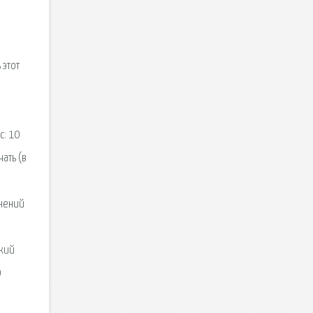
 этот
с: 10
чать (в
жнений
ский
0