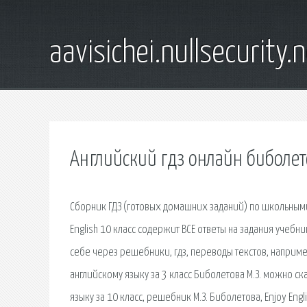
aavisichei.nullsecurity.
Английский гдз онлайн биболет
Сборник ГДЗ (готовых домашних заданий) по школьными
English 10 класс содержит ВСЕ ответы на задания уче
себе через решебники, гдз, переводы текстов, например,
английскому языку за 3 класс Биболетова М.З. можно ска
языку за 10 класс, решебник М.З. Биболетова, Enjoy En