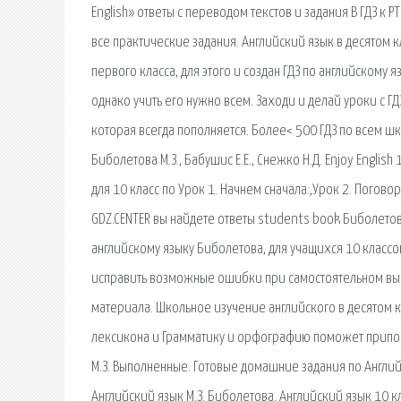
English» ответы с переводом текстов и задания В ГДЗ к 
все практические задания. Английский язык в десятом кл
первого класса, для этого и создан ГДЗ по английскому 
однако учить его нужно всем. Заходи и делай уроки с Г
которая всегда пополняется. Более< 500 ГДЗ по всем ш
Биболетова М.З., Бабушис Е.Е., Снежко Н.Д. Enjoy English
для 10 класс по Урок 1. Начнем сначала:,Урок 2. Погово
GDZ.CENTER вы найдете ответы students book Биболетова 
английскому языку Биболетова, для учащихся 10 классов
исправить возможные ошибки при самостоятельном вы
материала. Школьное изучение английского в десятом
лексикона и Грамматику и орфографию поможет припомни
М.З. Выполненные. Готовые домашние задания по Английск
Английский язык М.З. Биболетова. Английский язык 10 