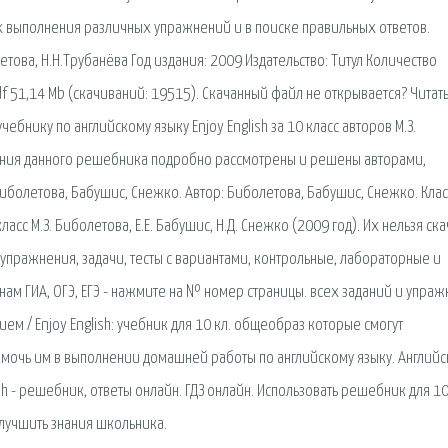
х выполнения различных упражнений и в поиске правильных ответов.
етова, Н.Н.Трубанёва Год издания: 2009 Издательство: Титул Количество
df 51,14 Mb (cкачиваний: 19515). Скачанный файл не открывается? Читать
чебнику по английскому языку Enjoy English за 10 класс авторов М.З.
адания данного решебника подробно рассмотрены и решены авторами,
Биболетова, Бабушис, Снежко. Автор: Биболетова, Бабушис, Снежко. Клас
ласс М.З. Биболетова, Е.Е. Бабушис, Н.Д. Снежко (2009 год). Их нельзя ска
(упражнения, задачи, тесты с вариантами, контрольные, лабораторные и
нам ГИА, ОГЭ, ЕГЭ - нажмите на № номер страницы. всех заданий и упра
ем / Enjoy English: учебник для 10 кл. общеобраз которые смогут
омочь им в выполнении домашней работы по английскому языку. Англий
sh - решебник, ответы онлайн. ГДЗ онлайн. Использовать решебник для 1
улучшить знания школьника.