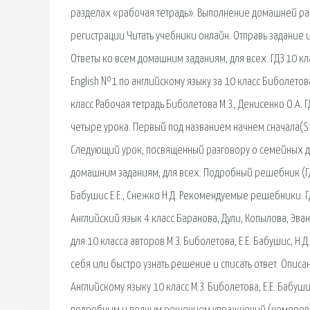
разделах «рабочая тетрадь». Выполнение домашней рабо
регистрации Читать учебники онлайн. Отправь задание и
Ответы ко всем домашним заданиям, для всех. ГДЗ 10 кла
English №1 по английскому языку за 10 класс Биболетова 
класс Рабочая тетрадь Биболетова М.З., Денисенко О.А. 
четыре урока. Первый под названием начнем сначала(S
Следующий урок, посвященный разговору о семейных де
домашним заданиям, для всех. Подробный решебник (ГДЗ)
Бабушис Е.Е., Снежко Н.Д. Рекомендуемые решебники. ГД
Английский язык 4 класс Баранова, Дули, Копылова, Эва
для 10 класса авторов М.З. Биболетова, Е.Е. Бабушис, 
себя или быстро узнать решение и списать ответ. Описан
Английскому языку 10 класс М.З. Биболетова, Е.Е. Бабуши