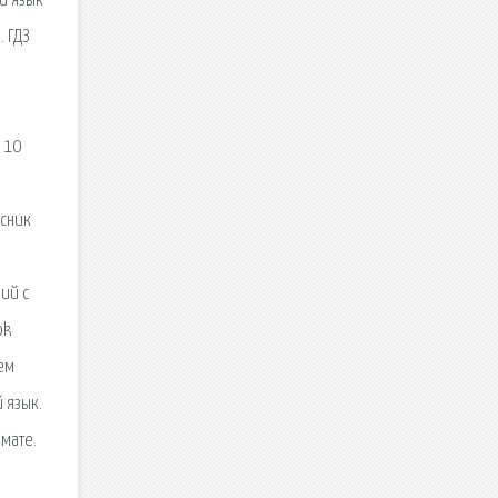
й язык
. ГДЗ
я 10
ссник
кий с
ok
сем
 язык.
рмате.