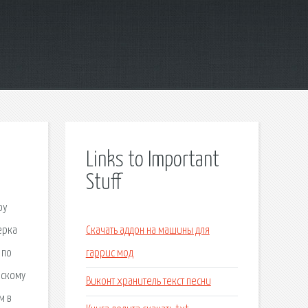
Links to Important
Stuff
oy
ерка
Скачать аддон на машины для
 по
гаррис мод
йскому
Виконт хранитель текст песни
м в