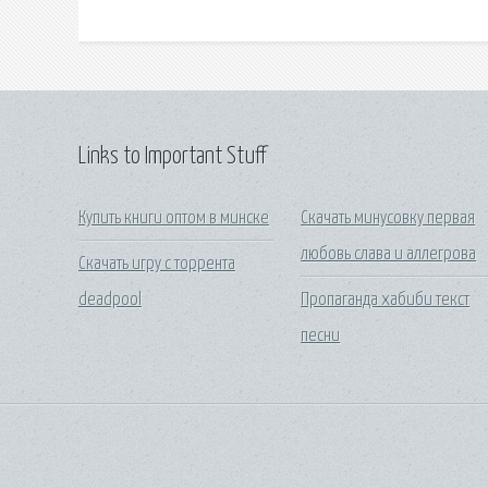
Links to Important Stuff
Купить книги оптом в минске
Скачать минусовку первая
любовь слава и аллегрова
Скачать игру с торрента
deadpool
Пропаганда хабиби текст
песни