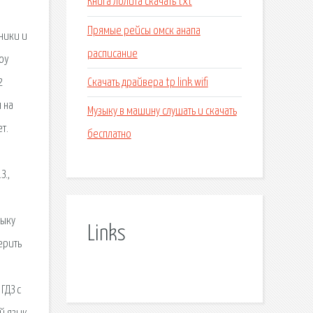
Книга лолита скачать txt
Прямые рейсы омск анапа
ники и
расписание
joy
Скачать драйвера tp link wifi
2
 на
Музыку в машину слушать и скачать
т.
бесплатно
З.,
зыку
Links
ерить
ГДЗ с