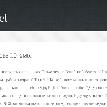
net
ова 10 класс
 предметам с 1 по 11 класс. Только свежие. Решебник Биболетовой Enj
бника и рабочих тетрадей №1 и №2. Также Поэтому важным является пров
 использовать решебник Enjoy English 10 класс на сайте. ГДЗ к учебнику
чать здесь. ГДЗ: Спиши готовые домашние задания Enjoy English по англи
glish ФГОС, онлайн Больше всего внимания уделено практическим задания