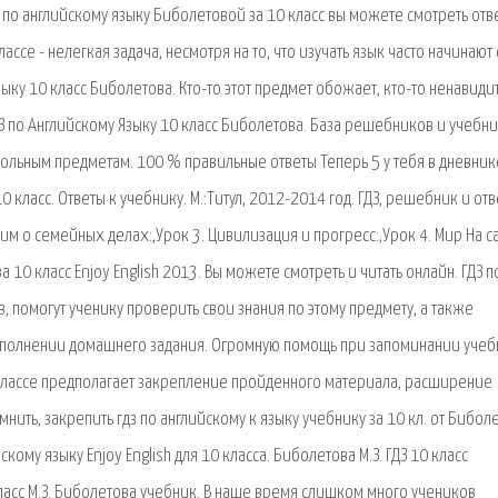
РТ по английскому языку Биболетовой за 10 класс вы можете смотреть отв
ассе - нелегкая задача, несмотря на то, что изучать язык часто начинают
языку 10 класс Биболетова. Кто-то этот предмет обожает, кто-то ненавидит
ДЗ по Английскому Языку 10 класс Биболетова. База решебников и учебн
кольным предметам. 100 % правильные ответы Теперь 5 у тебя в дневник
 10 класс. Ответы к учебнику. М.:Титул, 2012-2014 год. ГДЗ, решебник и от
рим о семейных делах:,Урок 3. Цивилизация и прогресс:,Урок 4. Мир На с
10 класс Enjoy English 2013. Вы можете смотреть и читать онлайн. ГДЗ п
, помогут ученику проверить свои знания по этому предмету, а также
полнении домашнего задания. Огромную помощь при запоминании учеб
 классе предполагает закрепление пройденного материала, расширение
ть, закрепить гдз по английскому к языку учебнику за 10 кл. от Бибол
ому языку Enjoy English для 10 класса. Биболетова М.З. ГДЗ 10 класс
класс М.З. Биболетова учебник. В наше время слишком много учеников