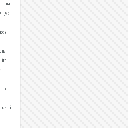
еты на
 еще с
,
иков
е.
веты
айте
о
ного
етовой