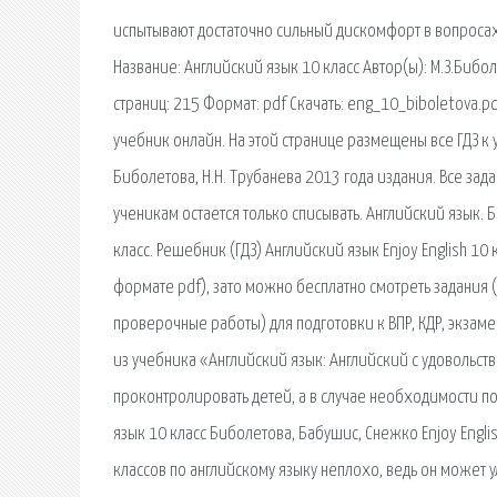
испытывают достаточно сильный дискомфорт в вопроса
Название: Английский язык 10 класс Автор(ы): М.З.Бибол
страниц: 215 Формат: pdf Скачать: eng_10_biboletova.p
учебник онлайн. На этой странице размещены все ГДЗ к у
Биболетова, Н.Н. Трубанева 2013 года издания. Все з
ученикам остается только списывать. Английский язык. 
класс. Решебник (ГДЗ) Английский язык Enjoy English 10 к
формате pdf), зато можно бесплатно смотреть задания 
проверочные работы) для подготовки к ВПР, КДР, экзаме
из учебника «Английский язык: Английский с удовольстви
проконтролировать детей, а в случае необходимости п
язык 10 класс Биболетова, Бабушис, Снежко Enjoy Engli
классов по английскому языку неплохо, ведь он может 