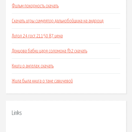
Фильм покорность скачать
Скачать игры симулятор дальнобойщика на андроид
Литол 24 гост 21150 87 цена
Донцова бабки царя соломона fb2 скачать
Книги о ангелах скачать
Жила была книга о тане савичевой
Links