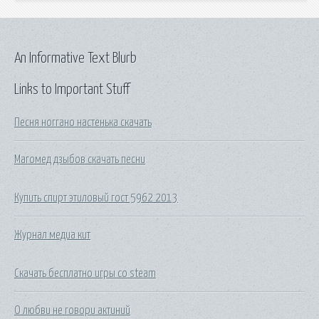
An Informative Text Blurb
Links to Important Stuff
Песня ноггано настенька скачать
Магомед дзыбов скачать песни
Купить спирт этиловый гост 5962 2013
Журнал медиа кит
Скачать бесплатно игры со steam
О любви не говори актиний