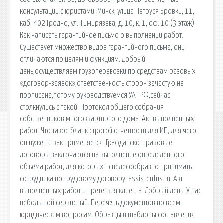
консультации с юристами. Минск, улица Петруся Бровки, 11,
каб. 402 Гродно, ул. Тимирязева, д. 10, к. 1, оф. 10 (3 этаж).
Как написать гарантийное письмо о выполнении работ.
Существует множество видов гарантийного письма, они
отличаются по целям и функциям. Добрый
день,осуществляем грузоперевозки по средствам разовых
«договор-заявок»,ответственность сторон зачастую не
прописана,потому руководствуемся УАТ РФ,сейчас
столкнулись с такой. Протокол общего собрания
собственников многоквартирного дома. Акт выполненных
работ. Что такое бланк строгой отчетности для ИП, для чего
он нужен и как применяется. Гражданско-правовые
договоры заключаются на выполнение определенного
объема работ, для которых нецелесообразно принимать
сотрудника по трудовому договору. assistentus.ru. Акт
выполненных работ и претензия клиента. Добрый день. У нас
небольшой сервисный. Перечень документов по всем
юридическим вопросам. Образцы и шаблоны составления