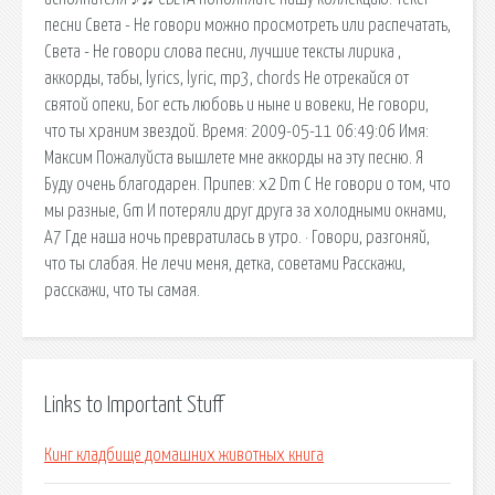
песни Света - Не говори можно просмотреть или распечатать,
Света - Не говори слова песни, лучшие тексты лирика ,
аккорды, табы, lyrics, lyric, mp3, chords Не отрекайся от
святой опеки, Бог есть любовь и ныне и вовеки, Не говори,
что ты храним звездой. Время: 2009-05-11 06:49:06 Имя:
Максим Пожалуйста вышлете мне аккорды на эту песню. Я
Буду очень благодарен. Припев: x2 Dm C Не говори о том, что
мы разные, Gm И потеряли друг друга за холодными окнами,
A7 Где наша ночь превратилась в утро. · Говори, разгоняй,
что ты слабая. Не лечи меня, детка, советами Расскажи,
расскажи, что ты самая.
Links to Important Stuff
Кинг кладбище домашних животных книга