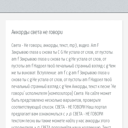
Аккорды света не говори
Света - Не говори, аккорды, текст, mp3, видео. Am F
Закрываю глаза и снова ты C G Не устала от слов, от пустоты.
am f Закрываю глаза и снова ты c g Не устала от слов, от
пустоты am f Надоел твой печальный странный взгляд c g Чем
же ты виноват. Вступление: am f c g am f Закрываю глаза и
снова ты c g Не устала от слов, от пустоты am f Надоел твой
печальный странный взгляд c g Чем Аккорды, текст к песне 'Не
говори' исполнителя (композитора) Света. На сайте может
быть представлено несколько вариантов, проверьте
соответствующий список. СВЕТА - НЕ ГОВОРИ Наш портал
предлагает вам ознакомиться с ♪♫ СВЕТА - НЕ ГОВОРИ
текстом песни вы также можете найти у нас аккорды этого
исполнителя ♪♫ СВЕТА пополняйте нашу коллекцию. Текст