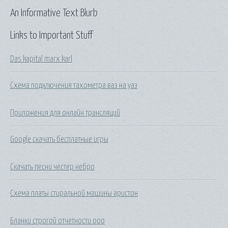
An Informative Text Blurb
Links to Important Stuff
Das kapital marx karl
Схема подключения тахометра ваз на уаз
Приложения для онлайн трансляций
Google скачать бесплатные игры
Скачать песни честер небро
Схема платы стиральной машины аристон
Бланки строгой отчетности ооо