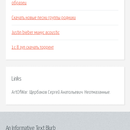
образец
Скачать новые песни группы родники
Justin bieber минус acoustic
1с 8 зуп скачать торрент
Links
ArtOfWar. Щербаков Сергей Анатольевич. Неотмазанные.
An Informative Text Blurb