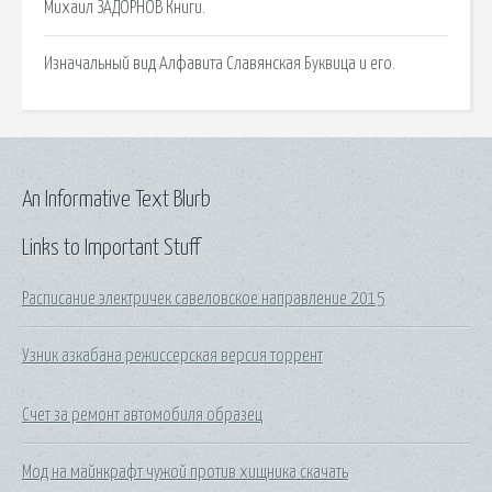
Михаил ЗАДОРНОВ Книги.
Изначальный вид Алфавита Славянская Буквица и его.
An Informative Text Blurb
Links to Important Stuff
Расписание электричек савеловское направление 2015
Узник азкабана режиссерская версия торрент
Счет за ремонт автомобиля образец
Мод на майнкрафт чужой против хищника скачать