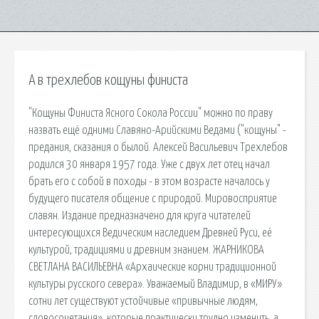
А в трехлебов кощуны финиста
"Кощуны Финиста Ясного Сокола России" можно по праву
назвать ещё одними Славяно-Арийскими Ведами ("кощуны" -
предания, сказания о былой. Алексей Васильевич Трехлебов
родился 30 января 1957 года. Уже с двух лет отец начал
брать его с собой в походы - в этом возрасте началось у
будущего писателя общение с природой. Мировосприятие
славян. Издание предназначено для круга читателей
интересующихся Ведическим наследием Древней Руси, её
культурой, традициями и древним знанием. ЖАРНИКОВА
СВЕТЛАНА ВАСИЛЬЕВНА «Архаические корни традиционной
культуры русского севера». Уважаемый Владимир, в «МИРУ»
сотни лет существуют устойчивые «привычные людям,
словосочетания», которые практически трудно изменить, а