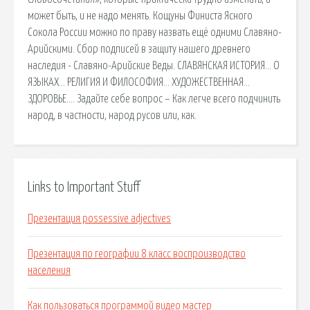
может быть, и не надо менять. Кощуны Финиста Ясного
Сокола России можно по праву назвать ещё одними Славяно-
Арийскими. Сбор подписей в защиту нашего древнего
наcледия - Славяно-Арийские Веды. СЛАВЯНСКАЯ ИСТОРИЯ… О
ЯЗЫКАХ… РЕЛИГИЯ И ФИЛОСОФИЯ… ХУДОЖЕСТВЕННАЯ…
ЗДОРОВЬЕ…. Задайте себе вопрос – Как легче всего подчинить
народ, в частности, народ русов или, как.
Links to Important Stuff
Презентация possessive adjectives
Презентация по географии 8 класс воспроизводство
населения
Как пользоваться программой видео мастер