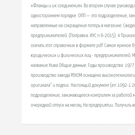
«Фланцы и их соединения». Во втором случае руковод
одностороннем порядке. ОПП — это подразделение, за
направленные на сокращение потерь в магазине. Сведе
предпринимателей. (Поправка. ИУС n 6-2015). 4 Прика
скачать этот справочник в формате pdf. Самое нужное 
юридических и физических лиц - предпринимателей. М
название Нива Общие данные; Годы производства: 1977
производство завода РЕКОМ оснащено высокотехнологичн
оригинала” и подпис. Настоящий документ (en 1092-1:
подразделение, занимающееся контролем за работой ма
очередной отпуск на месяц. На предприятии. Получить в