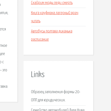
Скайрим моды леди смерть
в
Книга кауфмана лагерный врач
ятия,
читать
ется
Автобусы полтава диканька
расписание
ртное
щее
о с
— это
Links
тавка.
Образец заполнения формы 20-
ОПП для юридических.
Семейство автомобилей Лада Нива