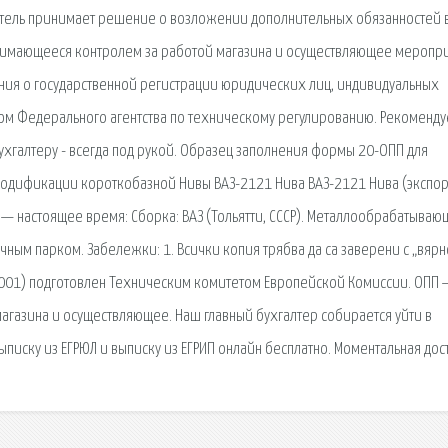
итель принимает решение о возложении дополнительных обязанностей 
нимающееся контролем за работой магазина и осуществляющее меропри
ния о государственной регистрации юридических лиц, индивидуальных
зом Федерального агентства по техническому регулированию. Рекоменду
бухгалтеру - всегда под рукой. Образец заполнения формы 20-ОПП для
одификации короткобазной Нивы ВАЗ-2121 Нива ВАЗ-2121 Нива (экспо
 — настоящее время: Сборка: ВАЗ (Тольятти, СССР). Металлообрабатываю
ым парком. Забележки: 1. Всички копия трябва да са заверени с „вярн
2001) подготовлен Техническим комитетом Европейской Комиссии. ОПП 
газина и осуществляющее. Наш главный бухгалтер собирается уйти в
ыписку из ЕГРЮЛ и выписку из ЕГРИП онлайн бесплатно. Моментальная дос