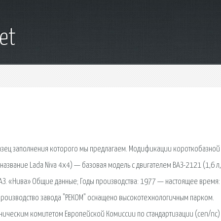
net
азец заполнения которого мы предлагаем. Модификации короткобазной
азвание Lada Niva 4x4) — базовая модель с двигателем ВАЗ-2121 (1,6 л,
в ВАЗ. «Нива» Общие данные; Годы производства: 1977 — настоящее время:
 производство завода "РЕКОМ" оснащено высокотехнологичным парком.
ническим комитетом Европейской Комиссии по стандартизации (cen/nc)