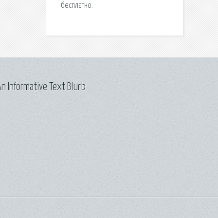
бесплатно.
n Informative Text Blurb