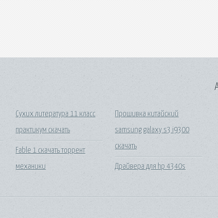
A
Сухих литература 11 класс
Прошивка китайский
практикум скачать
samsung galaxy s3 i9300
скачать
Fable 1 скачать торрент
механики
Драйвера для hp 4340s