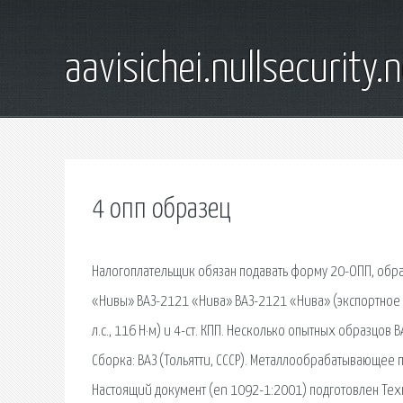
aavisichei.nullsecurity.
4 опп образец
Налогоплательщик обязан подавать форму 20-ОПП, обр
«Нивы» ВАЗ-2121 «Нива» ВАЗ-2121 «Нива» (экспортное н
л.с., 116 Н·м) и 4-ст. КПП. Несколько опытных образцо
Сборка: ВАЗ (Тольятти, СССР). Металлообрабатывающее
Настоящий документ (en 1092-1:2001) подготовлен Тех