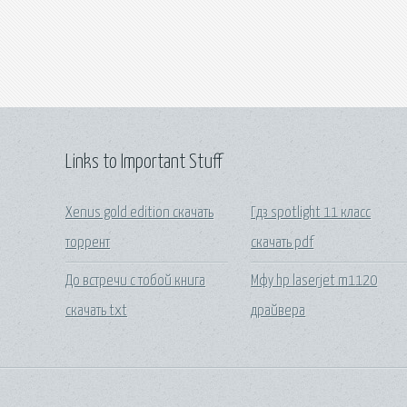
Links to Important Stuff
Xenus gold edition скачать
Гдз spotlight 11 класс
торрент
скачать pdf
До встречи с тобой книга
Мфу hp laserjet m1120
скачать txt
драйвера