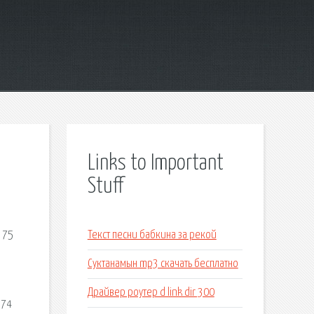
Links to Important
Stuff
 75
Текст песни бабкина за рекой
Суктанамын mp3 скачать бесплатно
Драйвер роутер d link dir 300
 74